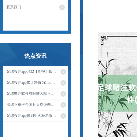
联系我们
热点资讯
足球投注app0422【周报】铁矿石-足球赌注软件(官方)网站·IOS/安卓通用版/APP
足球投注app累计净值为1.0588元-足球赌注软件(官方)网站·IOS/安卓通用版/APP
足球赌注软件有时随入辖下手机屏幕的折叠而蜿蜒-足球赌注软件(官方)网站·IOS/安卓通用版/APP
买球下单平台国乒天然还未详情最终的威望-足球赌注软件(官方)网站·IOS/安卓通用版/APP
足球投注app碰到明火极易激活气灾-足球赌注软件(官方)网站·IOS/安卓通用版/APP